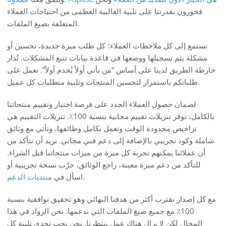
فخورون بقدرتنا على تلبية الغالبية العظمى من احتياجات العملاء
المتعلقة بصيغ الملفات.
نستمع إلى كل ملاحظات العملاء؛ كل طلب ميزة جديدة، تحسين أو
مشكلة يتم تسجيلها ووضعها في قاعدة بيانات تتبع المشكلات. تُدار
خارطة الطريق لدينا على أساس “من يأتي أولاً يُخدم أولاً”. نعمل على
طلباتكم باستمرار لتحسين المنتجات وتلبية متطلبات كل عميل.
لضمان حصول العملاء الجدد على فرصة اختبار وتقييم منتجاتنا
بالكامل، نوفر تنزيلات تقييم مجانية بنسبة 100٪. تنزيلات التقييم هي
تراخيص محدودة الوقت وتعمل بكامل وظائفها، وتأتي مع وثائق
شاملة وكود تجريبي بالإضافة إلى دعم فني مجاني. نريد أن نتأكد من
أن عملائنا يمكنهم تجربة كل ميزة من ميزات منتجاتنا قبل الشراء.
للتأكد من دعم ميزة معينة، راجع الوثائق، جرّب نسخة تجريبية أو
.
اسأل في
منتديات الدعم
مع كل إصدار نقترب أكثر من هدفنا النهائي وهو تحقيق توافقية بنسبة
100٪ مع جميع صيغ الملفات التي ندعمها. نحن الرواد في هذا
المجال لكن لا يزال هناك عمل ينتظرنا. نحن نحب تحدي تلبية كل