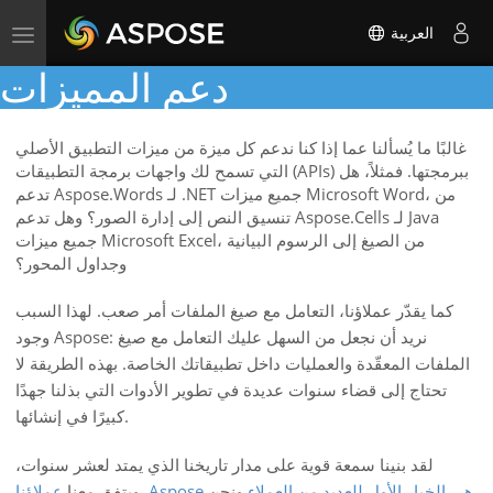
العربية
Toggle
navigation
دعم المميزات
غالبًا ما يُسألنا عما إذا كنا ندعم كل ميزة من ميزات التطبيق الأصلي
التي تسمح لك واجهات برمجة التطبيقات (APIs) ببرمجتها. فمثلاً، هل
تدعم Aspose.Words لـ .NET جميع ميزات Microsoft Word، من
تنسيق النص إلى إدارة الصور؟ وهل تدعم Aspose.Cells لـ Java
جميع ميزات Microsoft Excel، من الصيغ إلى الرسوم البيانية
وجداول المحور؟
كما يقدّر عملاؤنا، التعامل مع صيغ الملفات أمر صعب. لهذا السبب
وجود Aspose: نريد أن نجعل من السهل عليك التعامل مع صيغ
الملفات المعقّدة والعمليات داخل تطبيقاتك الخاصة. بهذه الطريقة لا
تحتاج إلى قضاء سنوات عديدة في تطوير الأدوات التي بذلنا جهدًا
كبيرًا في إنشائها.
لقد بنينا سمعة قوية على مدار تاريخنا الذي يمتد لعشر سنوات،
Aspose هي الخيار الأول للعديد من العملاء
ونحن
.
ويتفق معنا
عملاؤنا