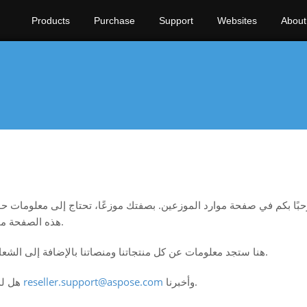
Products
Purchase
Support
Websites
About
بًا بكم في صفحة موارد الموزعين. بصفتك موزعًا، تحتاج إلى معلومات حو
هذه الصفحة مجموعة متنوعة من المصادر والروابط لتكون في متناول يدك.
هنا ستجد معلومات عن كل منتجاتنا ومنصاتنا بالإضافة إلى الشعارات. نحن نعمل على تزويدك بجميع المعلومات التي تحتاجها.
وأخبرنا.
reseller.support@aspose.com
هل لديك أي أسئلة أو تعليقات؟ راسلنا عبر البريد الإلكتروني على