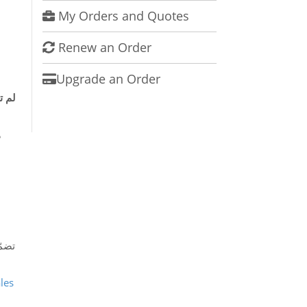
My Orders and Quotes
Renew an Order
Upgrade an Order
لم ت
ه
les