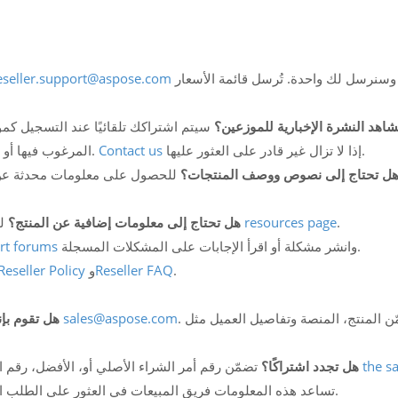
وسنرسل لك واحدة. تُرسل قائمة الأسعار
eseller.support@aspose.com
شاهد النشرة الإخبارية للموزعين؟
سيتم اشتراكك تلقائيًا عند التسجيل كمو
إذا لا تزال غير قادر على العثور عليها.
Contact us
المرغوب فيها أو راسلنا على العنوان أعلاه للتأكد من وجودك في القائمة.
ل تحتاج إلى نصوص ووصف المنتجات؟
للحصول على معلومات محدثة عن
.
resources page
لمقاطع الفيديو والكتيبات لأغراض التسويق راجع صفحة
هل تحتاج إلى معلومات إضافية عن المنتج؟
وانشر مشكلة أو اقرأ الإجابات على المشكلات المسجلة.
ort forums
.
Reseller FAQ
و
Reseller Policy
. تضمّن المنتج، المنصة وتفاصيل العميل مثل
sales@aspose.com
أرسل أمر الشراء إلى فريق المبيعات
هل تقوم بإ
the sa
تضمّن رقم أمر الشراء الأصلي أو، الأفضل، رقم الطلب المكوّن من 12 رقمًا للطلب الأصلي وأرسله إلى
هل تجدد اشتراكًا؟
. تساعد هذه المعلومات فريق المبيعات في العثور على الطلب المتعلق بالاشتراك وتمكينهم من معالجته بسرعة.