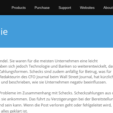
Products
Purchase
Support
Websites
About
ie
andel. Sie waren für die meisten Unternehmen eine leicht
aben sich jedoch Technologie und Banken so weiterentwickelt, da
Zahlungsformen. Schecks sind zudem anfällig für Betrug, was für
dakteurin des CFO Journal beim Wall Street Journal, hat kürzlic
 und beschrieben, wie sie Unternehmen negativ beeinflussen.
tere Probleme im Zusammenhang mit Schecks. Scheckzahlungen aus
 sie ankommen. Das führt zu Verzögerungen bei der Bereitstellu
d sein kann. Wenn die Post verloren geht oder fehlgeleitet wird,
les geklärt ist.