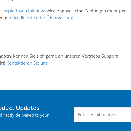
er
papierlosen Initiative
wird Aspose keine Zahlungen mehr per
en per
Kreditkarte oder Überweisung
.
aben, können Sie sich gerne an unseren Vertriebs‑Support
lft!
Kontaktieren Sie uns
roduct Updates
directly delivered to your