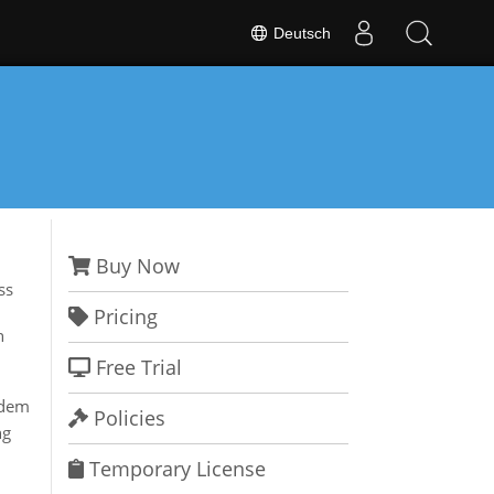
Deutsch
Buy Now
ss
Pricing
h
Free Trial
 dem
Policies
ng
Temporary License