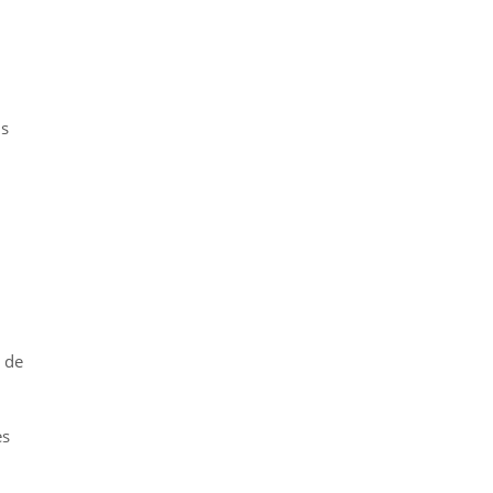
ns
) de
es