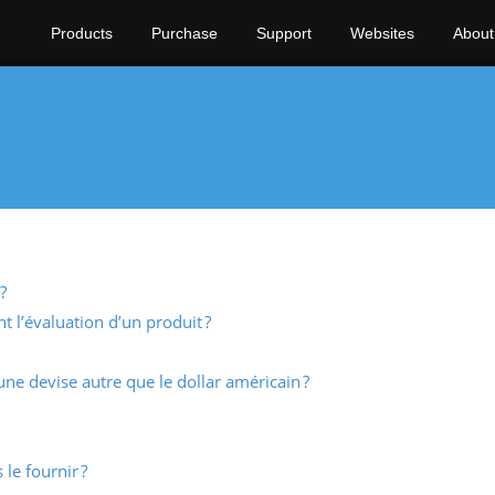
Products
Purchase
Support
Websites
About
?
t l’évaluation d’un produit ?
ne devise autre que le dollar américain ?
le fournir ?