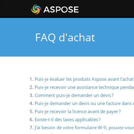
FAQ d'achat
Puis-je évaluer les produits Aspose avant l’achat 
Puis-je recevoir une assistance technique pendan
Comment puis‑je demander un devis ?
Puis‑je demander un devis ou une facture dans u
Puis‑je recevoir la licence avant de payer ?
Existe‑t‑il des taxes applicables ?
J’ai besoin de votre formulaire W‑9, pouvez‑vous 