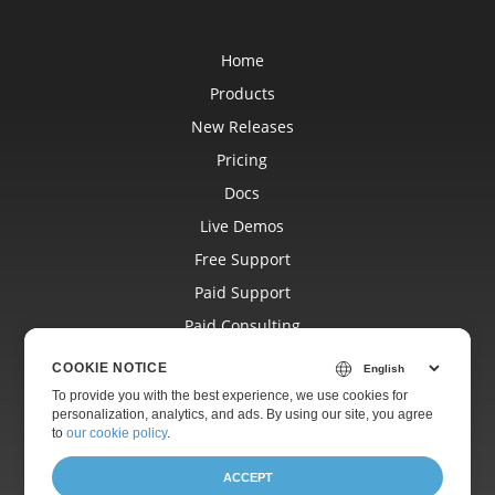
Home
Products
New Releases
Pricing
Docs
Live Demos
Free Support
Paid Support
Paid Consulting
Blog
COOKIE NOTICE
Websites
To provide you with the best experience, we use cookies for
personalization, analytics, and ads. By using our site, you agree
About
to
our cookie policy
.
ACCEPT