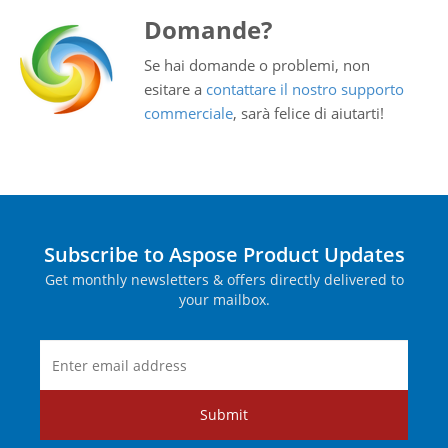
Domande?
Se hai domande o problemi, non
esitare a
contattare il nostro supporto
commerciale
, sarà felice di aiutarti!
Subscribe to Aspose Product Updates
Get monthly newsletters & offers directly delivered to
your mailbox.
Submit