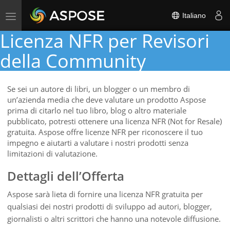
Toggle
Italiano
navigation
Licenza NFR per Revisori
della Community
Se sei un autore di libri, un blogger o un membro di
un’azienda media che deve valutare un prodotto Aspose
prima di citarlo nel tuo libro, blog o altro materiale
pubblicato, potresti ottenere una licenza NFR (Not for Resale)
gratuita. Aspose offre licenze NFR per riconoscere il tuo
impegno e aiutarti a valutare i nostri prodotti senza
limitazioni di valutazione.
Dettagli dell’Offerta
Aspose sarà lieta di fornire una licenza NFR gratuita per
qualsiasi dei nostri prodotti di sviluppo ad autori, blogger,
giornalisti o altri scrittori che hanno una notevole diffusione.