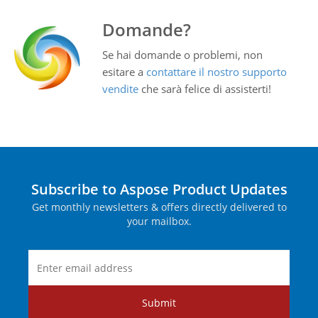
Domande?
Se hai domande o problemi, non
esitare a
contattare il nostro supporto
vendite
che sarà felice di assisterti!
Subscribe to Aspose Product Updates
Get monthly newsletters & offers directly delivered to
your mailbox.
Submit