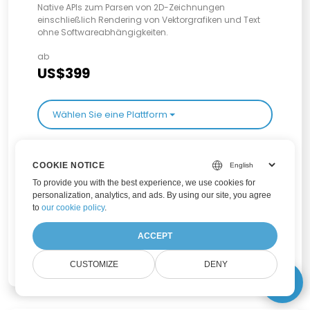
Native APIs zum Parsen von 2D-Zeichnungen
einschließlich Rendering von Vektorgrafiken und Text
ohne Softwareabhängigkeiten.
ab
US$399
Wählen Sie eine Plattform
oder
Holen Sie sich alle Plattformen in einem Family Pack ab
COOKIE NOTICE
US$559
To provide you with the best experience, we use cookies for
personalization, analytics, and ads. By using our site, you agree
to
our cookie policy
.
ACCEPT
Produktfamilie auswählen
CUSTOMIZE
DENY