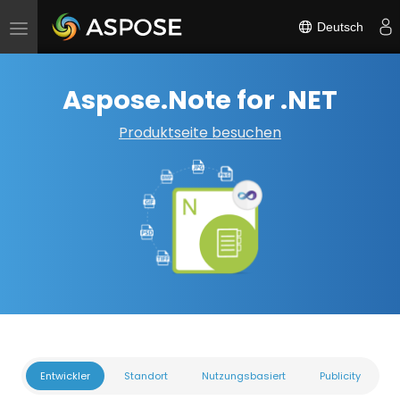
Deutsch
Navigation
umschalten
Aspose.Note for .NET
Produktseite besuchen
Entwickler
Standort
Nutzungsbasiert
Publicity