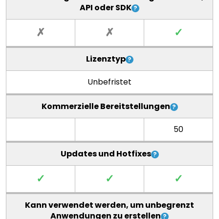
API oder SDK
✗
✗
✓
Lizenztyp
Unbefristet
Kommerzielle Bereitstellungen
50
Updates und Hotfixes
✓
✓
✓
Kann verwendet werden, um unbegrenzt
Anwendungen zu erstellen