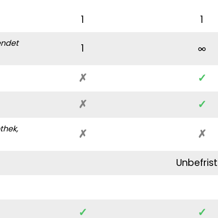
1
1
endet
1
✗
✓
✗
✓
thek,
✗
✗
Unbefrist
✓
✓