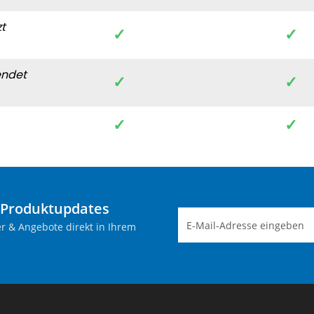
t
✓
✓
endet
✓
✓
✓
✓
-Produktupdates
r & Angebote direkt in Ihrem