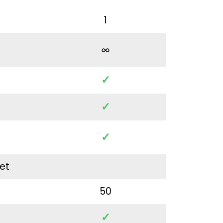
1
✓
✓
✓
et
50
✓