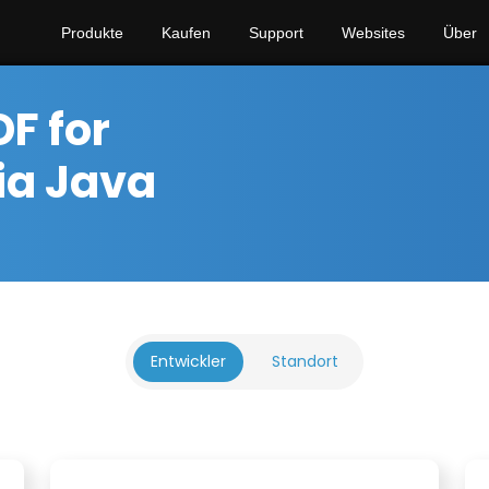
Produkte
Kaufen
Support
Websites
Über
F for
ia Java
Entwickler
Standort