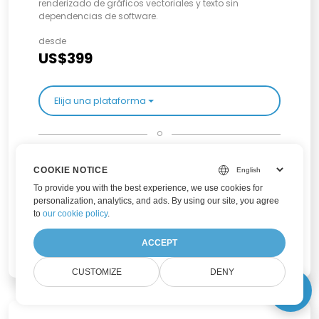
renderizado de gráficos vectoriales y texto sin
dependencias de software.
desde
US$399
Elija una plataforma
o
Obtenga todas las plataformas en un paquete familiar
desde
COOKIE NOTICE
US$559
To provide you with the best experience, we use cookies for
personalization, analytics, and ads. By using our site, you agree
to
our cookie policy
.
Elegir familia de productos
ACCEPT
CUSTOMIZE
DENY