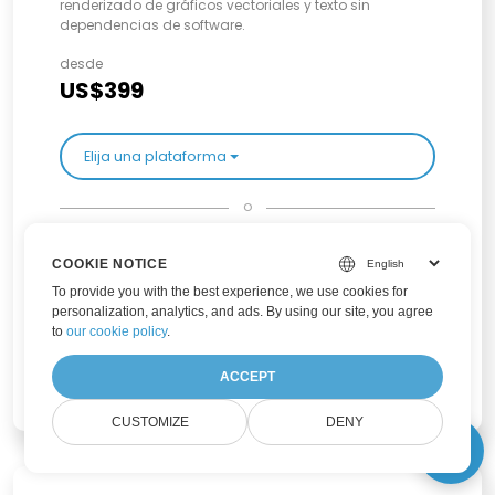
renderizado de gráficos vectoriales y texto sin
dependencias de software.
desde
US$399
Elija una plataforma
o
Obtenga todas las plataformas en un paquete familiar
desde
COOKIE NOTICE
US$559
To provide you with the best experience, we use cookies for
personalization, analytics, and ads. By using our site, you agree
to
our cookie policy
.
Elegir familia de productos
ACCEPT
CUSTOMIZE
DENY