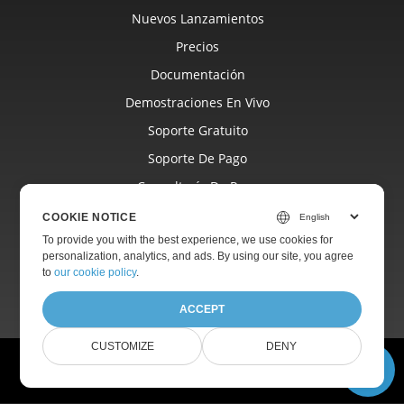
Nuevos Lanzamientos
Precios
Documentación
Demostraciones En Vivo
Soporte Gratuito
Soporte De Pago
Consultoría De Pago
Blog
COOKIE NOTICE
Sitios Web
To provide you with the best experience, we use cookies for
personalization, analytics, and ads. By using our site, you agree
Acerca De
to
our cookie policy
.
ACCEPT
CUSTOMIZE
DENY
© Aspose Pty Ltd 2001-2026.
Todos los derechos reservados.
Política de privacidad
Términos de uso
Contacto