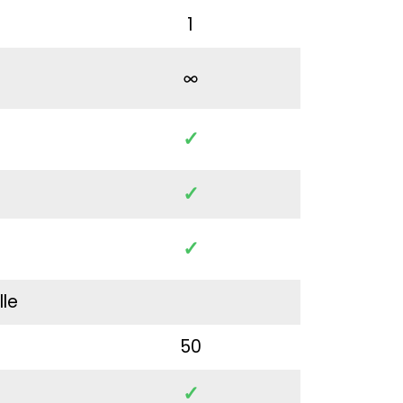
1
✓
✓
✓
lle
50
✓