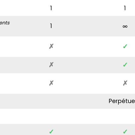
1
1
ents
1
✗
✓
✗
✓
✗
✗
Perpétue
✓
✓