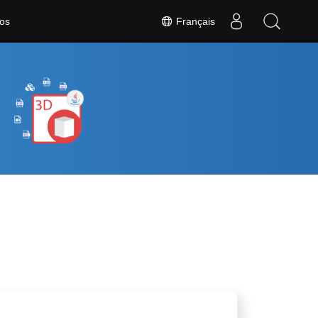
Français
os