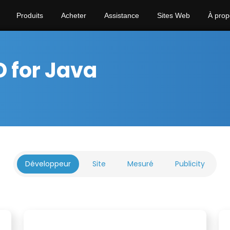
Produits
Acheter
Assistance
Sites Web
À prop
 for Java
Développeur
Site
Mesuré
Publicity