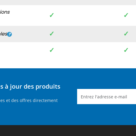
tions
✓
✓
✓
✓
les
✓
✓
 à jour des produits
es et des offres directement