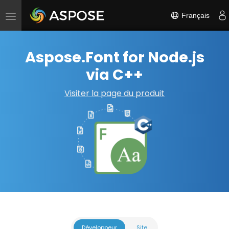
Français
Basculer
la
navigation
Aspose.Font for Node.js
via C++
Visiter la page du produit
Développeur
Site