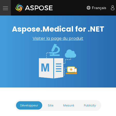
Français
Basculer
la
navigation
Aspose.Medical for .NET
Visiter la page du produit
Développeur
Site
Mesuré
Publicity