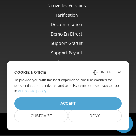
Nouvelles Versions
Tarification
Documentation
Démo En Direct
Support Gratuit
Support Payant
Consultation Payante
Blog
COOKIE NOTICE
Sites Web
To provide you with the best experience, we use cookies for
personalization, analytics, and ads. By using our site, you agree
À Propos
to
our cookie policy
.
ACCEPT
CUSTOMIZE
DENY
© Aspose Pty Ltd 2001-2026.
Tous droits réservés.
Politique de confidentialité
Conditions d'utilisation
Contact