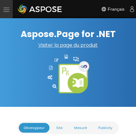
Français
Basculer
la
navigation
Aspose.Page for .NET
Visiter la page du produit
Développeur
Site
Mesuré
Publicity