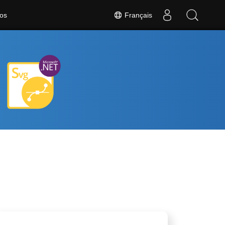
Français
os