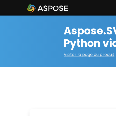
Aspose.SV
Python vi
Visiter la page du produit