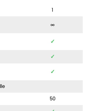
1
✓
✓
✓
lle
50