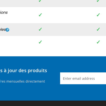
✓
✓
tions
✓
✓
✓
✓
les
✓
✓
 à jour des produits
ffres mensuelles directement