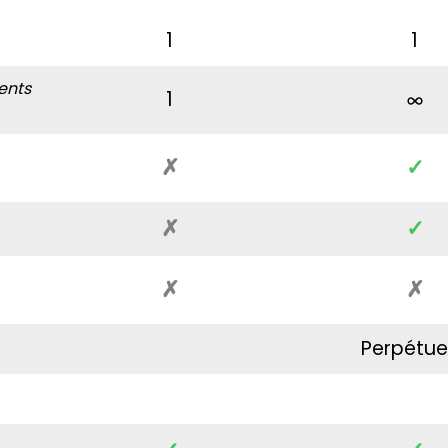
1
1
ents
1
✗
✓
✗
✓
✗
✗
Perpétue