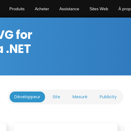
Produits
Acheter
Assistance
Sites Web
À prop
G for
a .NET
Développeur
Site
Mesuré
Publicity