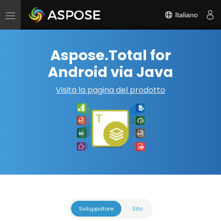
Italiano
Attiva/disattiva
navigazione
Aspose.Total for
Android via Java
Visita la pagina del prodotto
Sviluppatore
Sito