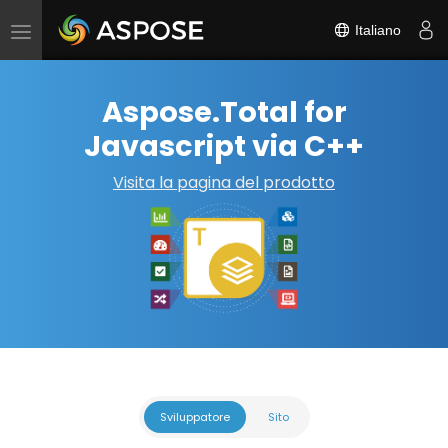
Italiano
Attiva/disattiva
navigazione
Aspose.Total for
Javascript via C++
Visita la pagina del prodotto
Sviluppatore
Sito