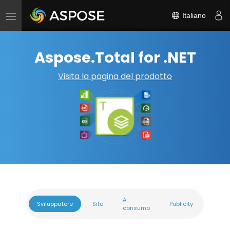
Italiano
Attiva/disattiva
navigazione
Aspose.Total for .NET
Visita la pagina del prodotto
A
Sviluppatore
Sito
Publicity
consumo