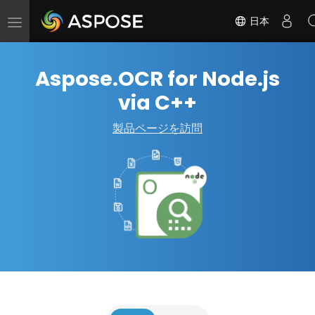
日本
ナ
ビ
ゲ
Aspose.OCR for Node.js
ー
シ
via C++
ョ
ン
製品ページを訪問
の
切
替