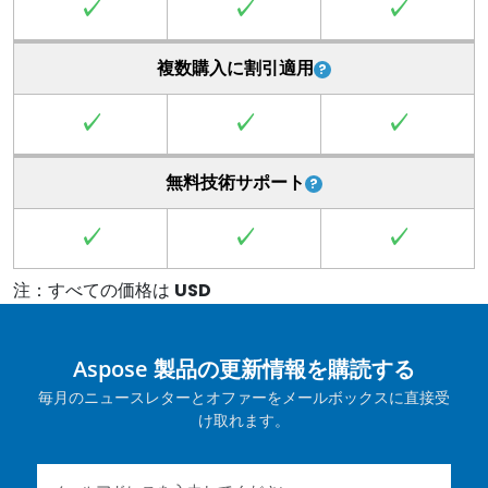
✓
✓
✓
複数購入に割引適用
✓
✓
✓
無料技術サポート
✓
✓
✓
注：すべての価格は
USD
Aspose 製品の更新情報を購読する
毎月のニュースレターとオファーをメールボックスに直接受
け取れます。