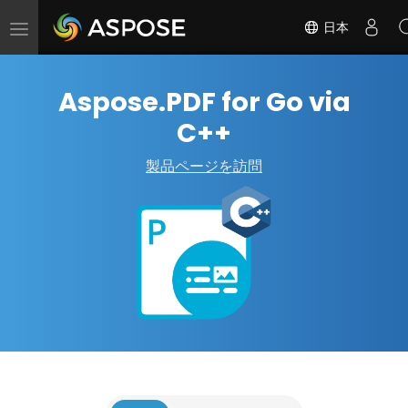
日本
ナ
ビ
ゲ
Aspose.PDF for Go via
ー
シ
C++
ョ
ン
製品ページを訪問
の
切
替