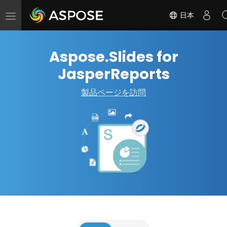
日本
ナ
ビ
ゲ
Aspose.Slides for
ー
シ
JasperReports
ョ
ン
製品ページを訪問
の
切
替