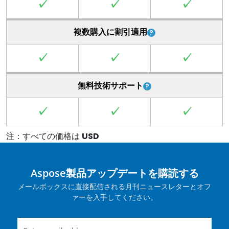
✓
✓
✓
複数購入に割引適用
✓
✓
✓
無料技術サポート
✓
✓
✓
注：すべての価格は
USD
Aspose製品アップデートを購読する
メールボックスに直接配信される月刊ニュースレターとオフ
ァーを入手してください。