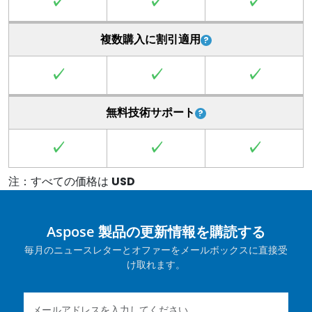
✓
✓
✓
複数購入に割引適用
✓
✓
✓
無料技術サポート
✓
✓
✓
注：すべての価格は
USD
Aspose 製品の更新情報を購読する
毎月のニュースレターとオファーをメールボックスに直接受
け取れます。