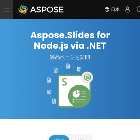
日本
ナ
ビ
ゲ
Aspose.Slides for
ー
シ
Node.js via .NET
ョ
ン
製品ページを訪問
の
切
替