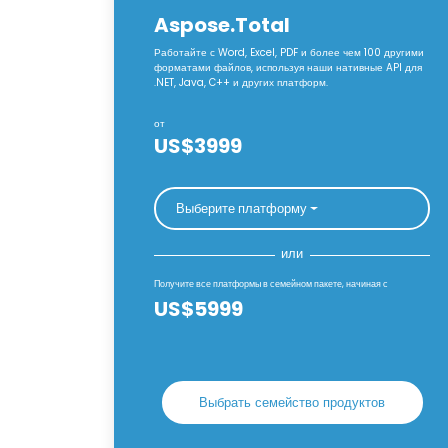
Aspose.Total
Работайте с Word, Excel, PDF и более чем 100 другими
форматами файлов, используя наши нативные API для
.NET, Java, C++ и других платформ.
от
US$3999
Выберите платформу
или
Получите все платформы в семейном пакете, начиная с
US$5999
Выбрать семейство продуктов