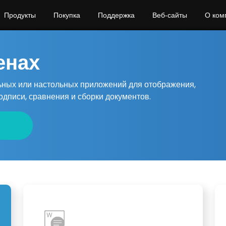
Продукты
Покупка
Поддержка
Веб‑сайты
О ком
енах
ьных или настольных приложений для отображения,
одписи, сравнения и сборки документов.