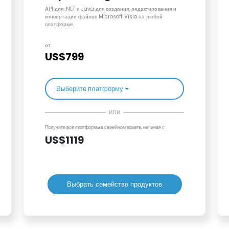
API для .NET и Java для создания, редактирования и
конвертации файлов Microsoft Visio на любой
платформе.
от
US$799
Выберите платформу
или
Получите все платформы в семейном пакете, начиная с
US$1119
Выбрать семейство продуктов