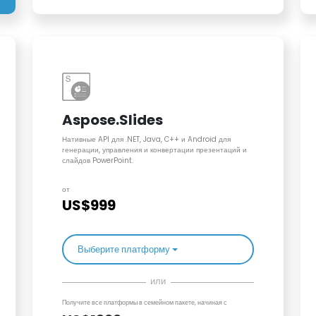
Aspose.Slides
Нативные API для .NET, Java, C++ и Android для
генерации, управления и конвертации презентаций и
слайдов PowerPoint.
от
US$999
Выберите платформу
или
Получите все платформы в семейном пакете, начиная с