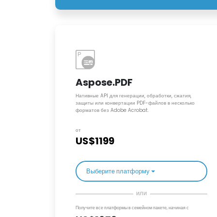
Aspose.PDF
Нативные API для генерации, обработки, сжатия,
защиты или конвертации PDF-файлов в несколько
форматов без Adobe Acrobat.
от
US$1199
Выберите платформу
или
Получите все платформы в семейном пакете, начиная с