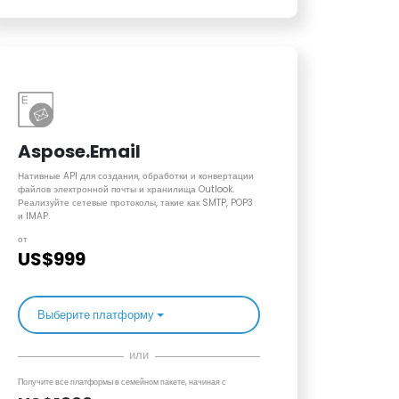
Aspose.Email
Нативные API для создания, обработки и конвертации
файлов электронной почты и хранилища Outlook.
Реализуйте сетевые протоколы, такие как SMTP, POP3
и IMAP.
от
US$999
Выберите платформу
или
Получите все платформы в семейном пакете, начиная с