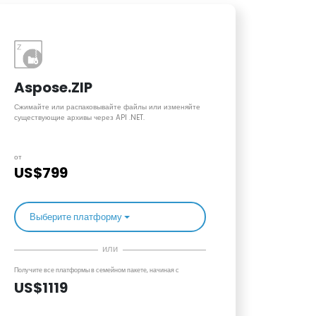
Aspose.ZIP
Сжимайте или распаковывайте файлы или изменяйте
существующие архивы через API .NET.
от
US$799
Выберите платформу
или
Получите все платформы в семейном пакете, начиная с
US$1119