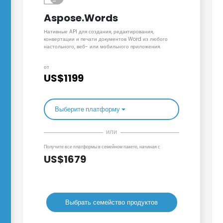
Aspose.Words
Нативные API для создания, редактирования,
конвертации и печати документов Word из любого
настольного, веб- или мобильного приложения.
от
US$1199
Выберите платформу
или
Получите все платформы в семейном пакете, начиная с
US$1679
Выбрать семейство продуктов