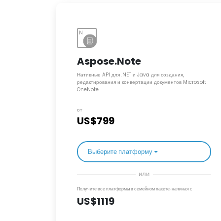
Aspose.Note
Нативные API для .NET и Java для создания,
редактирования и конвертации документов Microsoft
OneNote.
от
US$799
Выберите платформу
или
Получите все платформы в семейном пакете, начиная с
US$1119