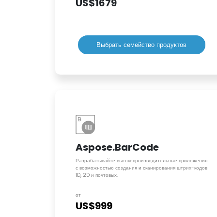
US$1679
Выбрать семейство продуктов
Aspose.BarCode
Разрабатывайте высокопроизводительные приложения
с возможностью создания и сканирования штрих-кодов
1D, 2D и почтовых.
от
US$999