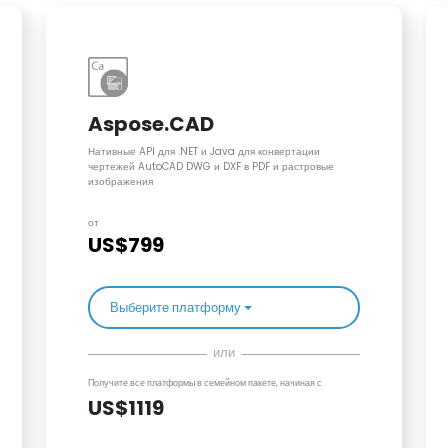
Aspose.CAD
Нативные API для .NET и Java для конвертации
чертежей AutoCAD DWG и DXF в PDF и растровые
изображения
от
US$799
Выберите платформу
или
Получите все платформы в семейном пакете, начиная с
US$1119