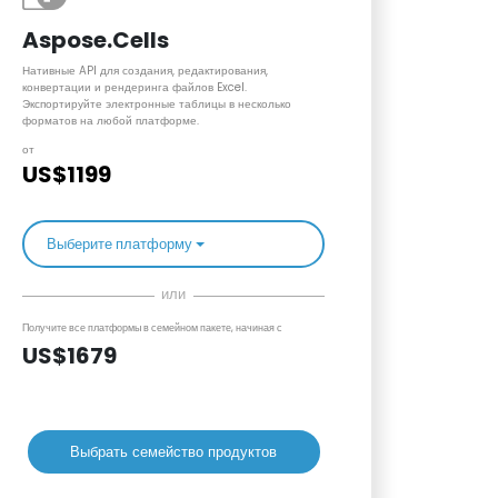
Aspose.Cells
Нативные API для создания, редактирования,
конвертации и рендеринга файлов Excel.
Экспортируйте электронные таблицы в несколько
форматов на любой платформе.
от
US$1199
Выберите платформу
или
Получите все платформы в семейном пакете, начиная с
US$1679
Выбрать семейство продуктов