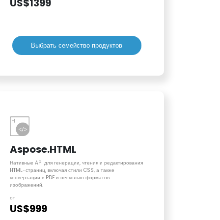
US$1399
Выбрать семейство продуктов
Aspose.HTML
Нативные API для генерации, чтения и редактирования
HTML-страниц, включая стили CSS, а также
конвертации в PDF и несколько форматов
изображений.
от
US$999