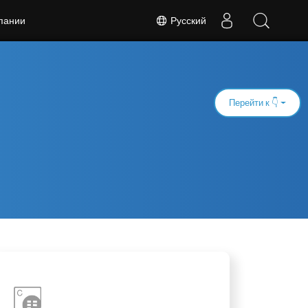
Русский
пании
Перейти к 👇