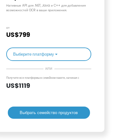
Нативные API для .NET, Java и C++ для добавления
возможностей OCR в ваши приложения.
от
US$799
Выберите платформу
или
Получите все платформы в семейном пакете, начиная с
US$1119
Выбрать семейство продуктов