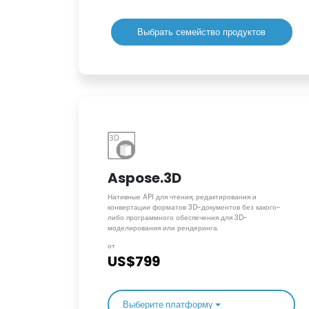
Выбрать семейство продуктов
Aspose.3D
Нативные API для чтения, редактирования и
конвертации форматов 3D-документов без какого-
либо программного обеспечения для 3D-
моделирования или рендеринга.
от
US$799
Выберите платформу