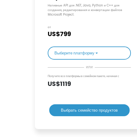
Нативные API для .NET, Java, Python и C++ для
создания, редактирования и конвертации файлов
Microsoft Project.
от
US$799
Выберите платформу
или
Получите все платформы в семейном пакете, начиная с
US$1119
Выбрать семейство продуктов