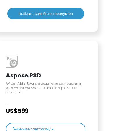
Выбрать семейство продуктов
Aspose.PSD
API для .NET и Java для создания, редактирования и
конвертации файлов Adobe Photoshop и Adobe
Illustrator.
от
US$599
Выберите платформу