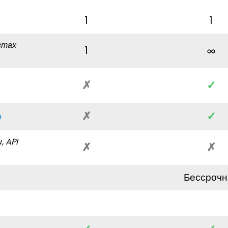
1
1
стах
1
✗
✓
✗
✓
, API
✗
✗
Бессрочн