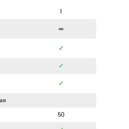
1
✓
✓
✓
ая
50