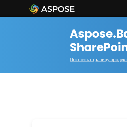
Aspose.B
SharePoin
Посетить страницу продук