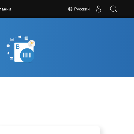
Русский
пании