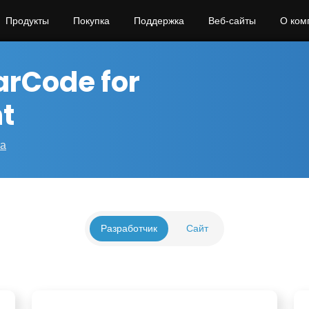
Продукты
Покупка
Поддержка
Веб‑сайты
О ком
arCode for
t
та
Разработчик
Сайт