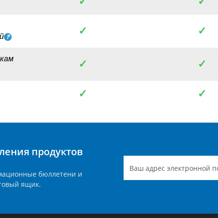
✓
✓
✓
✓
й
пкам
✓
✓
✓
✓
ления продуктов
мационные бюллетени и
товый ящик.