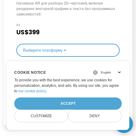
Нативные API для разбора 2D-чертежей, включая
рендеринг векторной графики и текста без программных
зависимостей.
от
US$399
Выберите платформу
или
Получите все платформы в семейном пакете, начиная с
COOKIE NOTICE
US$559
To provide you with the best experience, we use cookies for
personalization, analytics, and ads. By using our site, you agree
to
our cookie policy
.
ACCEPT
Выбрать семейство продуктов
CUSTOMIZE
DENY