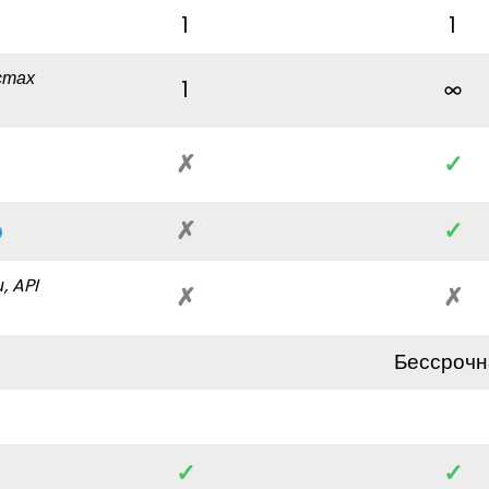
1
1
стах
1
✗
✓
✗
✓
, API
✗
✗
Бессрочн
✓
✓