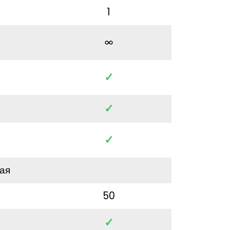
1
✓
✓
✓
ая
50
✓