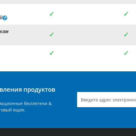
✓
✓
й
пкам
✓
✓
✓
✓
вления продуктов
мационные бюллетени &
товый ящик.