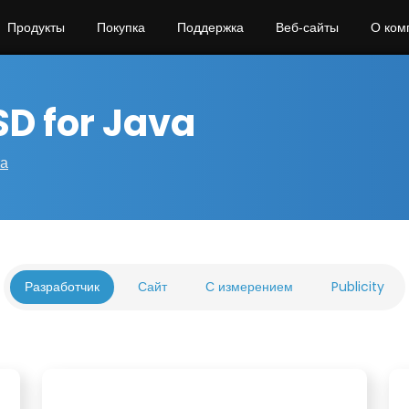
Продукты
Покупка
Поддержка
Веб‑сайты
О ком
D for Java
та
Разработчик
Сайт
С измерением
Publicity