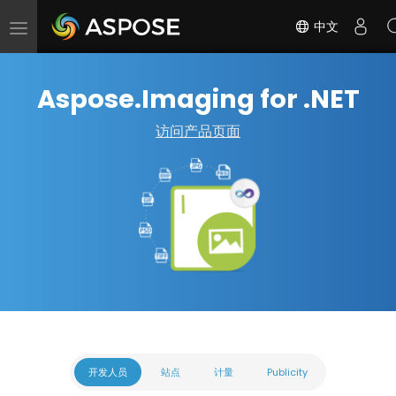
中文
切
换
导
Aspose.Imaging for .NET
航
访问产品页面
开发人员
站点
计量
Publicity