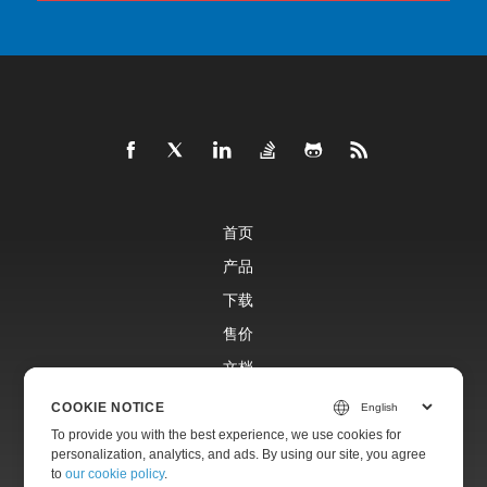
首页
产品
下载
售价
文档
免费支持
COOKIE NOTICE
To provide you with the best experience, we use cookies for
personalization, analytics, and ads. By using our site, you agree
付费支持
to
our cookie policy
.