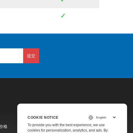
✓
提交
COOKIE NOTICE
To provide you with the best experience, we use
价格
cookies for personalization, analytics, and ads. By