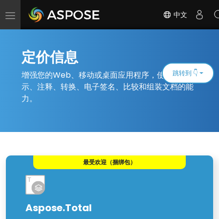
中文
切
换
导
航
定价信息
跳转到 👇
增强您的Web、移动或桌面应用程序，使其具有显
示、注释、转换、电子签名、比较和组装文档的能
力。
最受欢迎（捆绑包）
Aspose.Total