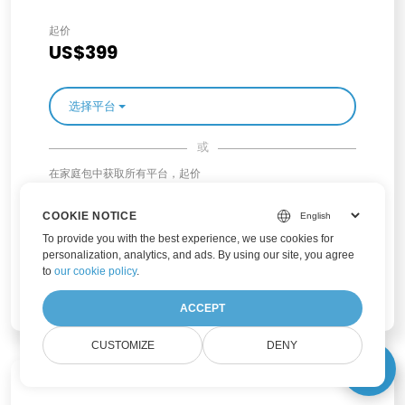
起价
US$399
选择平台
或
在家庭包中获取所有平台，起价
US$559
COOKIE NOTICE
To provide you with the best experience, we use cookies for
personalization, analytics, and ads. By using our site, you agree
to
our cookie policy
.
选择产品系列
ACCEPT
CUSTOMIZE
DENY