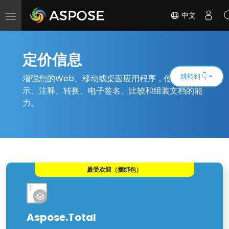
中文
切
换
导
航
定价信息
跳转到 👇
增强您的Web、移动或桌面应用程序，使其具有显
示、注释、转换、电子签名、比较和组装文档的能
力。
最受欢迎（捆绑包）
Aspose.Total