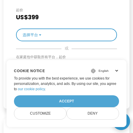
起价
US$399
选择平台
或
在家庭包中获取所有平台，起价
US$559
COOKIE NOTICE
To provide you with the best experience, we use cookies for
personalization, analytics, and ads. By using our site, you agree
to
our cookie policy
.
选择产品系列
ACCEPT
CUSTOMIZE
DENY