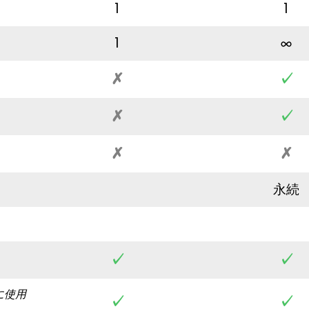
1
1
1
✗
✓
✗
✓
✗
✗
永続
✓
✓
に使用
✓
✓