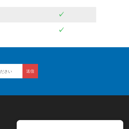
✓
✓
送信