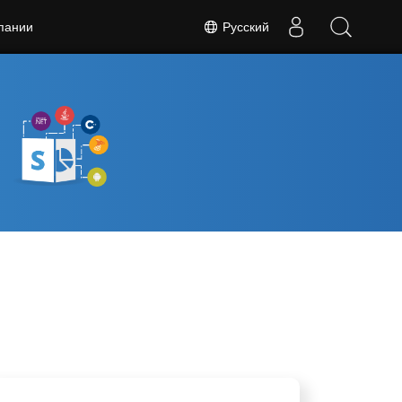
Русский
пании