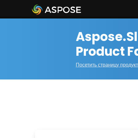
Aspose.Sl
Product F
Посетить страницу продук