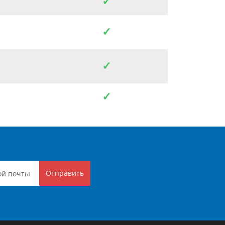
✓
✓
✓
✓
Отправить