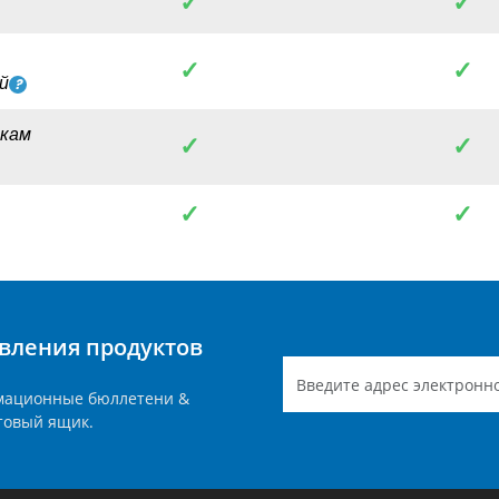
✓
✓
✓
✓
й
пкам
✓
✓
✓
✓
вления продуктов
мационные бюллетени &
товый ящик.