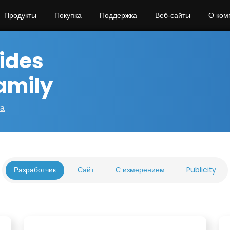
Продукты
Покупка
Поддержка
Веб‑сайты
О ком
ides
amily
та
Разработчик
Сайт
С измерением
Publicity