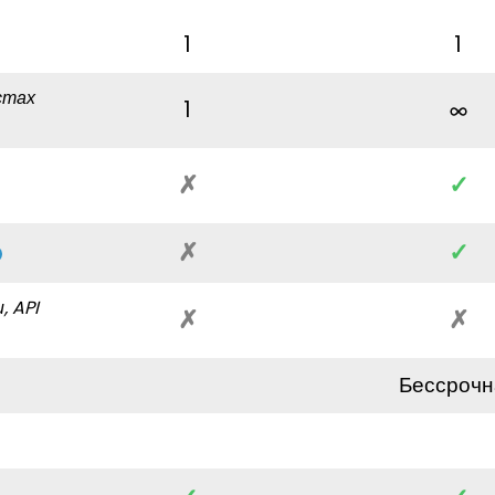
1
1
стах
1
✗
✓
✗
✓
, API
✗
✗
Бессрочн