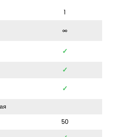
1
✓
✓
✓
ая
50